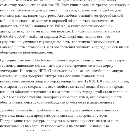
семейству новейшего поколения К5. Этот универсальный трёхосник зачастую
выбирают ретейлеры для доставки продуктов, в целом шасси удобно для
монтажа разных видов надстроек. Автомобиль оснащён комфортабельной
кабиной со спальным местом и хорошей обзорностью, экономичным
двигателем КАМАЗ мощностью 390 л.с., а также роботизированной
двенадцатиступенчатой коробкой передач. В числе особенностей шасси
КАМАЗ-65658 – колёсная формула 6х2, подъёмная задняя ось, что
существенно улучшает грузоподъёмность, топливную экономичность и
манёвренность автомобиля. Для обеспечения плавного хода задние оси шасси
оборудованы пневмоподвеской.
Цистерна объёмом 13 куб.м выполнена в виде горизонтального резервуара с
термоизоляционным слоем, имеющего в поперечном сечении форму
«чемодан». Инженеры НПО «Трансмастер» применили комбинированную
систему защиты продукта: внутренняя оболочка выполнена из
высококачественной пищевой нержавеющей стали 12Х18Н10 толщиной 3 мм,
что гарантирует сохранение всех свойств питьевой воды. В свою очередь,
внешняя оболочка изготовлена из качественной углеродистой стали толщиной
1,5-2 мм с износостойким лакокрасочным покрытием, что в совокупности
обеспечивает конструкции необходимую жёсткость и долговечность.
Для обеспечения бесперебойной эксплуатации в любых климатических
условиях инженеры предусмотрели систему подогрева цистерны.
Поддержание температуры продукта в ёмкости осуществляется за счёт
использования выхлопных газов шасси, а на стоянке – с помощью