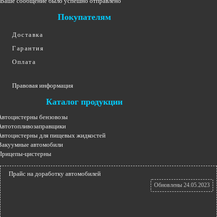
Ваше сообщение было успешно отправлено
Покупателям
Доставка
Гарантия
Оплата
Правовая информация
Каталог продукции
втоцистерны бензовозы
втотопливозаправщики
втоцистерны для пищевых жидкостей
акуумные автомобили
рицепы-цистерны
Прайс на доработку автомобилей
Обновлены 24.05.2023