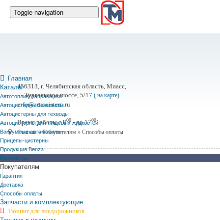
Toggle navigation
Бензовозы
Автотопливозаправщики
Автоцистерны для техводы
Главная
Каталог
456313, г. Челябинская область, Миасс,
Автоцистерны для пищевых жидкостей
Тургоякское шоссе, 5/17
Автотопливозаправщики
(
на карте)
Автоцистерны бензовозы
info@autocistern.ru
Вакуумные автомобили
Автоцистерны для техводы
00
00
Автоцистерны для пищевых жидкостей
Время работы с 8
- до 17
Вакуумные автомобили
Техника на складе
Главная
»
Покупателям
»
Способы оплаты
Прицепы-цистерны
Продукция Benza
Прицепы цистерны
Контакты
Прайс на доработку автомобилей
Покупателям
Запасные части
Гарантия
Доставка
Тюнинг для внедорожников
Способы оплаты
Запчасти и комплектующие
Новости
Тюнинг для внедорожников
Техника в наличии