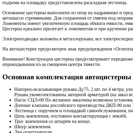
подъема на площадку предустановлена раскладная лестница.
Основание цистерны выполнено из опор на надрамнике и пред
автошасси стремянками. Для сохранения от смятия под опорам
Ложементы имеют увеличенную площадь обхвата емкости, емкос
Цистерна идеально прилегает к ложементам и при кручении ра
Электроподводка заложена в металлорукава, все электросоед
На автоцистерне предусмотрен знак предупреждения «Огнеопас
Внимание! Конструкция цистерны предусматривает передвижен
опрокидывания из-за смещения центра тяжести.
Основная комплектация автоцистерны
Напорно-всасывающие рукава Ду75, 2 шт. по 4 метра, уло
Рукава укомплектованны запорной арматурой (на заказ 
Насос СЦЛ-00 По желанию заказчика возможна установка 
Донные клапаны российского производства ДКП-90 или 7
Лестница с поручнем и площадкой самообслуживания, и
Цепь заземления, постоянно контактирующая с землёй.
Трос заземления со штырём на конце.
Шнур заземления.
Два огнетушителя.