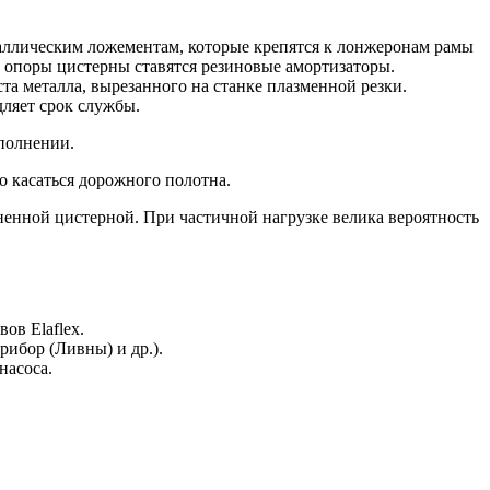
аллическим ложементам, которые крепятся к лонжеронам рамы
 опоры цистерны ставятся резиновые амортизаторы.
а металла, вырезанного на станке плазменной резки.
дляет срок службы.
полнении.
о касаться дорожного полотна.
енной цистерной. При частичной нагрузке велика вероятность
ов Elaflex.
ибор (Ливны) и др.).
насоса.