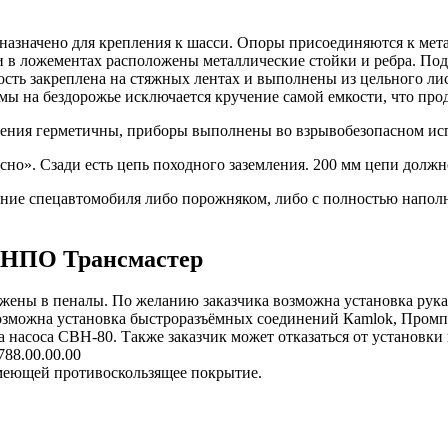
назначено для крепления к шасси. Опоры присоединяются к мет
и в ложементах расположены металлические стойки и ребра. Под
ть закреплена на стяжных лентах и выполнены из цельного лист
мы на бездорожье исключается кручение самой емкости, что про
инения герметичны, приборы выполнены во взрывобезопасном ис
но». Сзади есть цепь походного заземления. 200 мм цепи должн
ие спецавтомобиля либо порожняком, либо с полностью наполн
 НПО Трансмастер
жены в пеналы. По желанию заказчика возможна установка рукав
возможна установка быстроразъёмных соединений Кamlok, Промпр
насоса СВН-80. Также заказчик может отказаться от установки 
88.00.00.00
меющей противоскользящее покрытие.