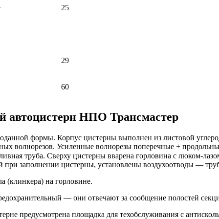
е
25
29
60
ей автоцистерн НПО Трансмастер
моданной формы. Корпус цистерны выполнен из листовой углер
ных волнорезов. Усиленные волнорезы поперечные + продольны
ливная труба. Сверху цистерны вварена горловина с люком-лазо
ей при заполнении цистерны, установлены воздухоотводы — тру
а (клинкера) на горловине.
едохранительный — они отвечают за сообщение полостей секци
терне предусмотрена площадка для техобслуживания с антискол