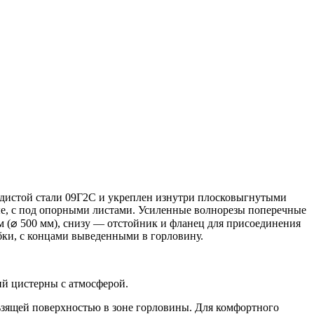
одистой стали 09Г2С и укреплен изнутри плосковыгнутыми
е, с под опорными листами. Усиленные волнорезы поперечные
м (⌀ 500 мм), снизу — отстойник и фланец для присоединения
бки, с концами выведенными в горловину.
й цистерны с атмосферой.
ьзящей поверхностью в зоне горловины. Для комфортного