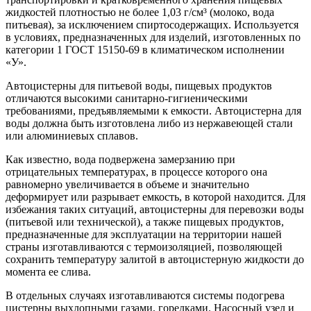
жидкостей плотностью не более 1,03 г/см³ (молоко, вода
питьевая), за исключением спиртосодержащих. Используется
в условиях, предназначенных для изделий, изготовленных по
категории 1 ГОСТ 15150-69 в климатическом исполнении
«У».
Автоцистерны для питьевой воды, пищевых продуктов
отличаются высокими санитарно-гигиеническими
требованиями, предъявляемыми к емкости. Автоцистерна для
воды должна быть изготовлена либо из нержавеющей стали
или алюминиевых сплавов.
Как известно, вода подвержена замерзанию при
отрицательных температурах, в процессе которого она
равномерно увеличивается в объеме и значительно
деформирует или разрывает емкость, в которой находится. Для
избежания таких ситуаций, автоцистерны для перевозки воды
(питьевой или технической), а также пищевых продуктов,
предназначенные для эксплуатации на территории нашей
страны изготавливаются с термоизоляцией, позволяющей
сохранить температуру залитой в автоцистерную жидкости до
момента ее слива.
В отдельных случаях изготавливаются системы подогрева
цистерны выхлопными газами, горелками. Насосный узел и