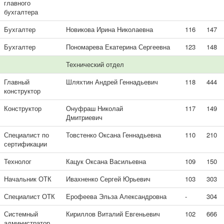
главного
бухгалтера
Бухгалтер
Новикова Ирина Николаевна
116
147
Бухгалтер
Пономарева Екатерина Сергеевна
123
148
Технический отдел
Главный
Шляхтин Андрей Геннадьевич
118
444
конструктор
Конструктор
Онуфраш Николай
117
149
Дмитриевич
Специалист по
Товстенко Оксана Геннадьевна
110
210
сертификации
Технолог
Кацук Оксана Васильевна
109
150
Начальник ОТК
Ивахненко Сергей Юрьевич
103
303
Специалист ОТК
Ерофеева Эльза Александровна
-
304
Системный
Кириллов Виталий Евгеньевич
102
666
администратор