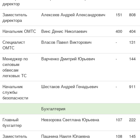
директор
Заместитель
Алексеев Андрей Александрович
151
808
директора
Начальник ОМТС
Винс Денис Николаевич
400
404
Специалист
Власов Павел Викторович
-
131
ОМТС
Менеджер по
Варченко Дмитрий Юрьевич
-
144
силовым
обвесам
легковых ТС
Начальник
Шестаков Андрей Генадьевич
-
911
службы
безопасности
Бухгалтерия
Главный
Невзорова Светлана Юрьевна
107
222
бухгалтер
Заместитель
Пашнина Наиля Юлаевна
108
145