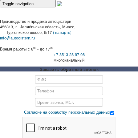
Toggle navigation
Бензовозы
Производство и продажа автоцистерн
Автотопливозаправщики
456313, г. Челябинская область, Миасс,
Тургоякское шоссе, 5/17
(
на карте)
info@autocistern.ru
Автоцистерны для техводы
00
00
Время работы с 8
- до 17
Автоцистерны для пищевых жидкостей
+7 3513 28-97-98
многоканальный
Вакуумные автомобили
Заказать обратный звонок
Техника на складе
Прицепы цистерны
Запасные части
Тюнинг для внедорожников
Согласие на обработку персональных данных
Новости