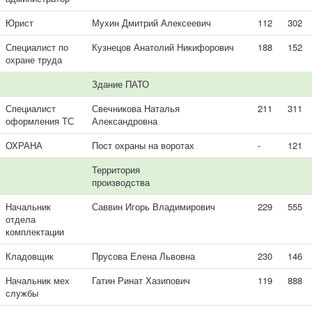
Юрист
Мухин Дмитрий Алексеевич
112
302
Специалист по
Кузнецов Анатолий Никифорович
188
152
охране труда
Здание ПАТО
Специалист
Свечникова Наталья
211
311
оформления ТС
Александровна
ОХРАНА
Пост охраны на воротах
-
121
Территория
производства
Начальник
Саввин Игорь Владимирович
229
555
отдела
комплектации
Кладовщик
Прусова Елена Львовна
230
146
Начальник мех
Гатин Ринат Хазипович
119
888
службы