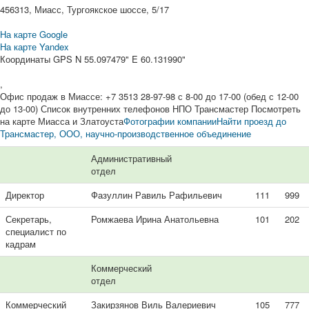
456313, Миасс, Тургоякское шоссе, 5/17
На карте Google
На карте Yandex
Координаты GPS N 55.097479" E 60.131990"
,
Офис продаж в Миассе: +7 3513 28-97-98 с 8-00 до 17-00 (обед с 12-00
до 13-00) Список внутренних телефонов НПО Трансмастер Посмотреть
на карте Миасса и Златоуста
Фотографии компании
Найти проезд до
Трансмастер, ООО, научно-производственное объединение
Административный
отдел
Директор
Фазуллин Равиль Рафильевич
111
999
Секретарь,
Ромжаева Ирина Анатольевна
101
202
специалист по
кадрам
Коммерческий
отдел
Коммерческий
Закирзянов Виль Валериевич
105
777