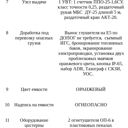
7
Узел выдачи
1 УВТ: 1 счетчик ППО-25-1,6СУ,
класс точности 0,25, раздаточный
рукав МБС ДУ-25 длиной 5 м,
раздаточный кран АКТ-20.
8
Доработка под
Вынос глушителя на Е5 по
перевозку опасных
ДОПОГ не требуется, съемный
грузов
ИГС, бронирование топливных
баков, экранирование
электропроводки, установка двух
проблесковых маячков
оранжевого цвета, кнопка IP-65,
набор ADR, Тахограф с СКЗИ,
УОС.
9
Цвет емкости
ОРАНЖЕВЫЙ
10
Надпись на емкости
ОГНЕОПАСНО
11
Оборудование
2 огнетушителя ОП-6 в
цистерны
пластиковых пеналах