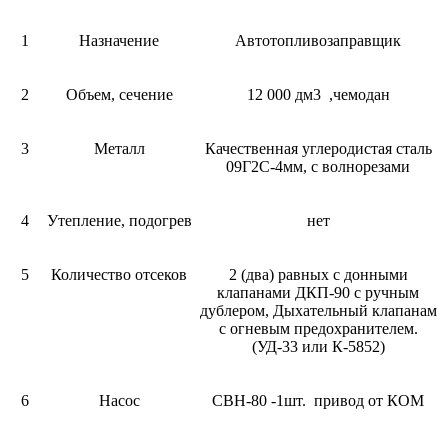
1
Назначение
Автотопливозаправщик
2
Объем, сечение
12 000 дм3 ,чемодан
3
Металл
Качественная углеродистая сталь
09Г2С-4мм, с волнорезами
4
Утепление, подогрев
нет
5
Количество отсеков
2 (два) равных с донными
клапанами ДКП-90 с ручным
дублером, Дыхательный клапанам
с огневым предохранителем.
(УД-33 или К-5852)
6
Насос
СВН-80 -1шт. привод от КОМ